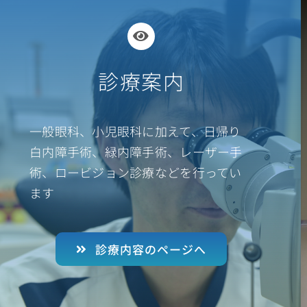
診療案内
一般眼科、小児眼科に加えて、日帰り
白内障手術、緑内障手術、レーザー手
術、ロービジョン診療などを行ってい
ます
診療内容のページへ