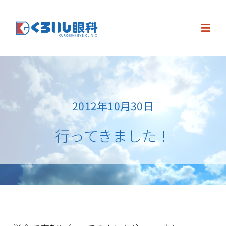
Skip
to
Toggl
content
Navig
Home
お知らせ・求人
2012年10月30日
行ってきました！
診療案内
眼科手術
診療時間