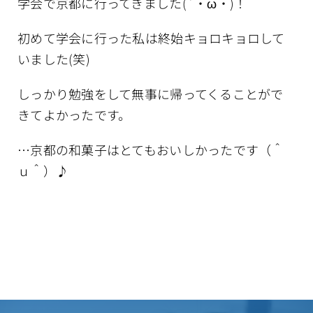
学会で京都に行ってきました(`・ω・)！
医師紹介
初めて学会に行った私は終始キョロキョロして
いました(笑)
クリニック案内
しっかり勉強をして無事に帰ってくることがで
Blog
きてよかったです。
…京都の和菓子はとてもおいしかったです（＾
ｕ＾）♪