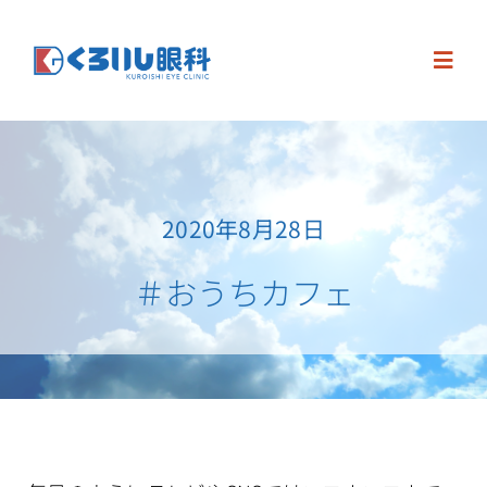
Skip
to
Toggl
content
Navig
Home
お知らせ・求人
2020年8月28日
＃おうちカフェ
診療案内
眼科手術
診療時間