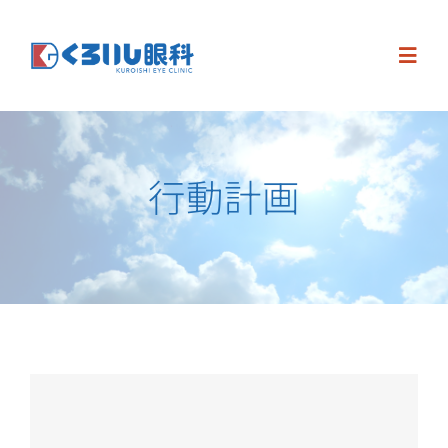
Skip
to
Toggl
content
Navig
Home
行動計画
お知らせ・求人
診療案内
眼科手術
診療時間